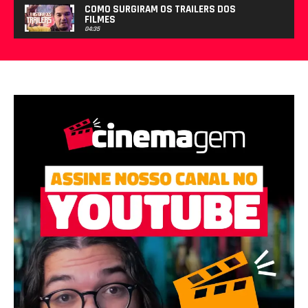
COMO SURGIRAM OS TRAILERS DOS
FILMES
04:35
POR QUE AS PESSOAS COMEM PIPOCA NO
CINEMA?
03:37
ROTERIZANDO #002: A HISTÓRIA DO
OSCAR
13:04
ROTERIZANDO #001: A HISTÓRIA DO 3D
08:37