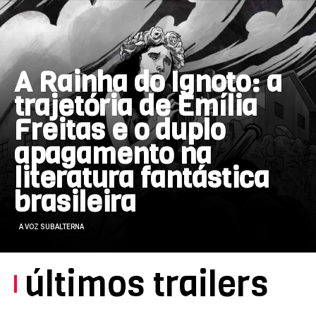
A Rainha do Ignoto: a
trajetória de Emília
Freitas e o duplo
apagamento na
literatura fantástica
brasileira
A VOZ SUBALTERNA
últimos trailers