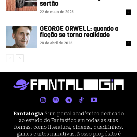
sertão
22 de maio de 2026
0
GEORGE ORWELL: quando a
ficção se torna realidade
28 de abril de 2026
0
Fantalogia
é um portal acadêmico dedicado
ao estudo do Fantástico em todas as suas
formas, como literatura, cinema, quadrinhos,
games e artes narrativas. Nosso propósito é