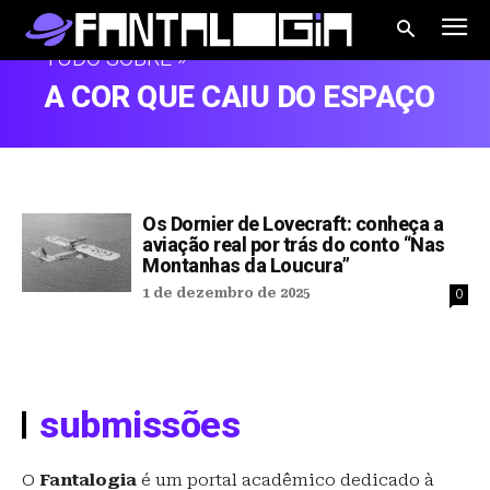
TUDO SOBRE »
A COR QUE CAIU DO ESPAÇO
Os Dornier de Lovecraft: conheça a
aviação real por trás do conto “Nas
Montanhas da Loucura”
1 de dezembro de 2025
0
submissões
O
Fantalogia
é um portal acadêmico dedicado à