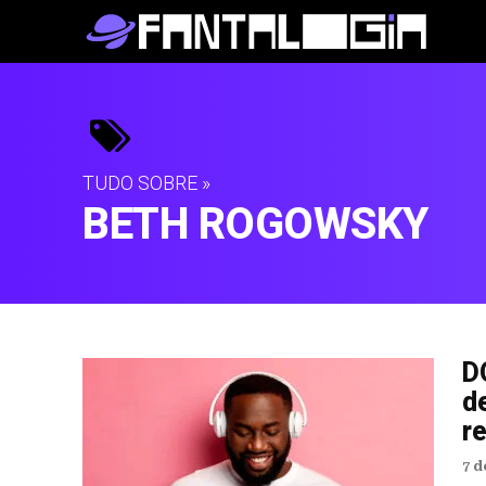
TUDO SOBRE »
BETH ROGOWSKY
D
d
re
7 d