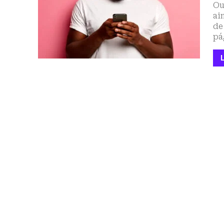
Ou
ai
de
pá