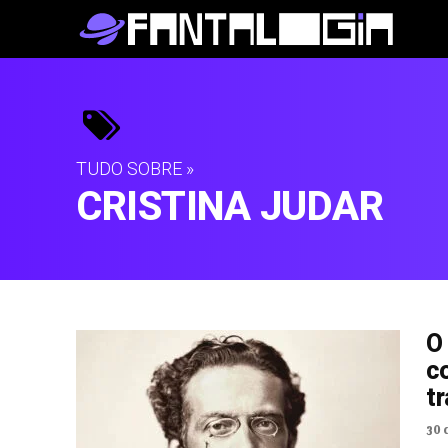
TUDO SOBRE »
CRISTINA JUDAR
O
c
tr
30 