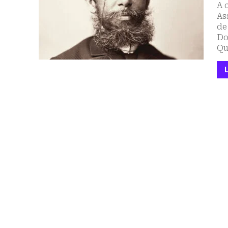
A 
As
de
Do
Qu