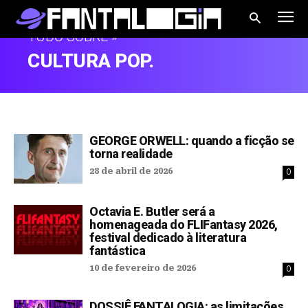
TUDO SOBRE »
CULTURA POP.
GEORGE ORWELL: quando a ficção se
torna realidade
28 de abril de 2026
0
Octavia E. Butler será a
homenageada do FLIFantasy 2026,
festival dedicado à literatura
fantástica
10 de fevereiro de 2026
0
DOSSIÊ FANTALOGIA: as limitações