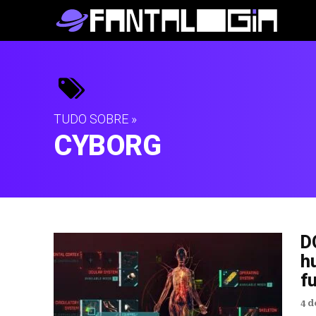
TUDO SOBRE »
CYBORG
D
h
f
4 d