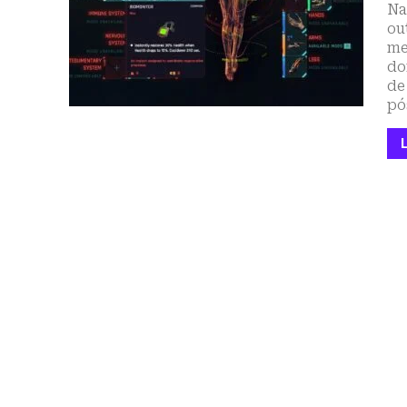
Na
ou
me
do
de
pó