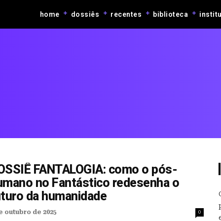
home
dossiês
recentes
biblioteca
instit
OSSIÊ FANTALOGIA: como o pós-
umano no Fantástico redesenha o
uturo da humanidade
e outubro de 2025
0