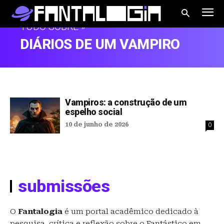
TUDO SOBRE »
DIÁRIOS DE UM VAMPIRO
Vampiros: a construção de um
espelho social
10 de junho de 2026
0
submissões
O
Fantalogia
é um portal acadêmico dedicado à
pesquisa, crítica e reflexão sobre o Fantástico em