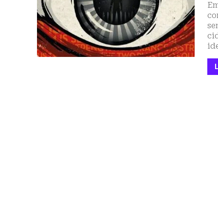
Em
co
se
ci
id