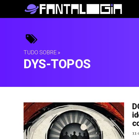
TUDO SOBRE »
DYS-TOPOS
D
id
c
11 