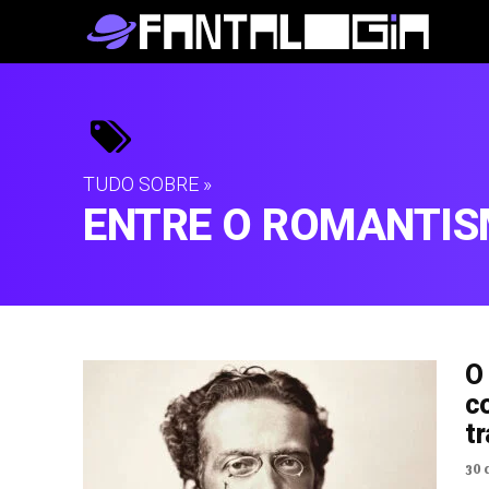
TUDO SOBRE »
ENTRE O ROMANTIS
O
c
tr
30 