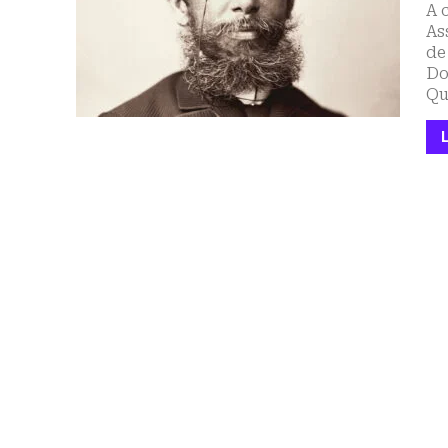
A 
As
de
Do
Qu