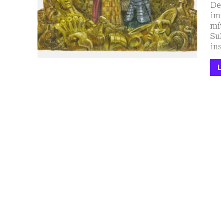
De
im
mí
Su
in