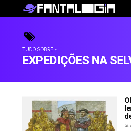
TUDO SOBRE »
EXPEDIÇÕES NA SEL
O
l
d
21 