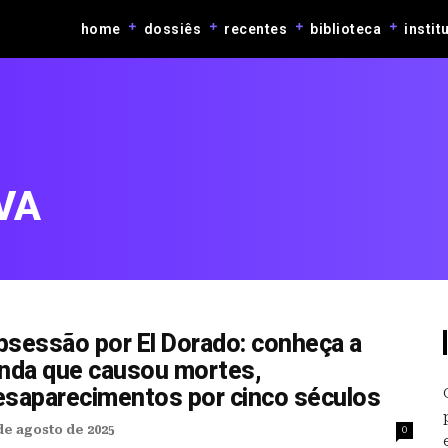
home
dossiês
recentes
biblioteca
instit
VA
bsessão por El Dorado: conheça a
enda que causou mortes,
esaparecimentos por cinco séculos
de agosto de 2025
0