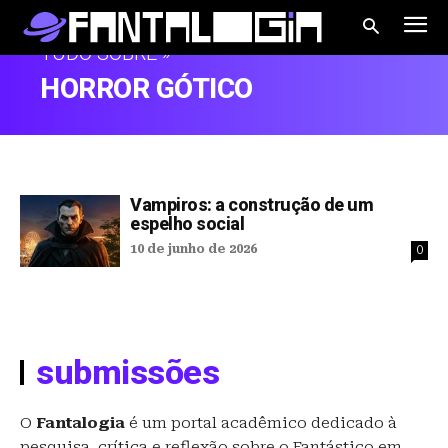
TUDO SOBRE »
HORROR GÓTICO
Vampiros: a construção de um
espelho social
10 de junho de 2026
0
submissões
O
Fantalogia
é um portal acadêmico dedicado à
pesquisa, crítica e reflexão sobre o Fantástico em