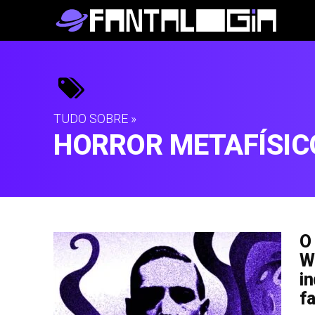
TUDO SOBRE »
HORROR METAFÍSIC
O
W
i
f