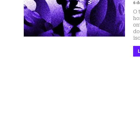
6 d
O 
ho
on
do
is