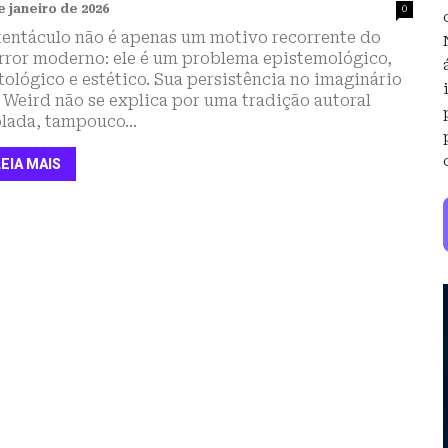
e janeiro de 2026
0
tentáculo não é apenas um motivo recorrente do
rror moderno: ele é um problema epistemológico,
tológico e estético. Sua persistência no imaginário
 Weird não se explica por uma tradição autoral
olada, tampouco...
LEIA MAIS