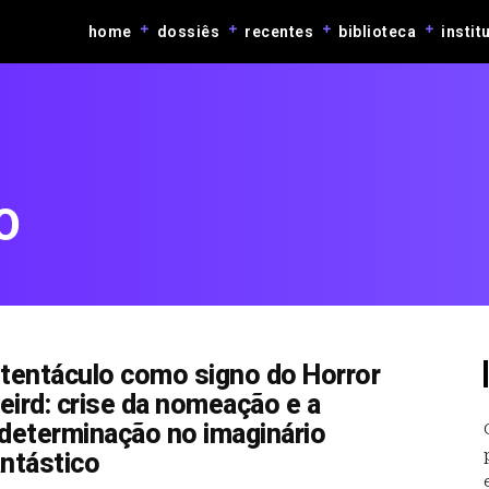
home
dossiês
recentes
biblioteca
instit
O
 tentáculo como signo do Horror
eird: crise da nomeação e a
ndeterminação no imaginário
antástico