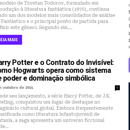
modelo de Tzvetan Todorov, formulado em
trodução à literatura fantástica (1970), continua
ndo um dos modelos mais consolidados de análise
 Fantástico e o principal ponto de partida para
finir este gênero. Segundo ele,...
LEIA MAIS
rry Potter e o Contrato do Invisível:
omo Hogwarts opera como sistema
e poder e dominação simbólica
e outubro de 2025
0
sde seu lançamento, a série Harry Potter, de J.K.
wling, conquistou um lugar de destaque no
aginário cultural global. Embora frequentemente
assificada como literatura infantojuvenil de
ntasia, a saga apresenta um universo ficcional
de...