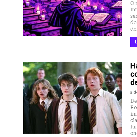
O 
In
se
do
de
Ha
c
d
5 d
De
Ro
im
cl
fa
on