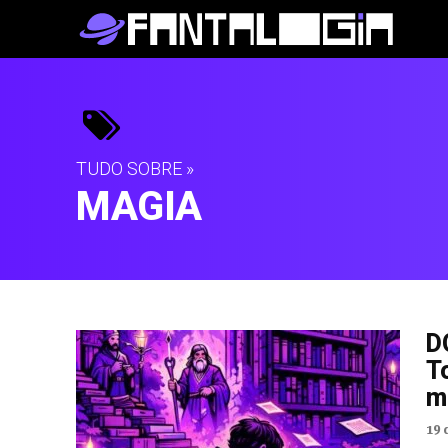
TUDO SOBRE »
MAGIA
D
T
m
19 