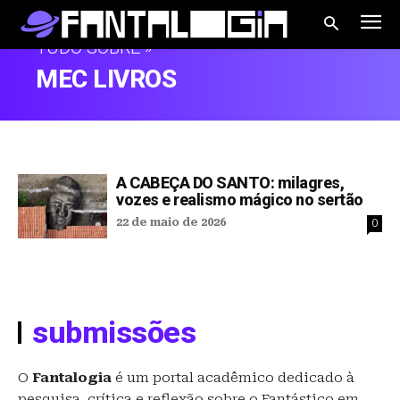
TUDO SOBRE »
MEC LIVROS
A CABEÇA DO SANTO: milagres,
vozes e realismo mágico no sertão
22 de maio de 2026
0
submissões
O
Fantalogia
é um portal acadêmico dedicado à
pesquisa, crítica e reflexão sobre o Fantástico em