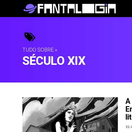
TUDO SOBRE »
SÉCULO XIX
A 
E
li
15 