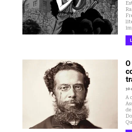
Es
Ra
Fr
li
im
O
c
tr
30 
A 
As
de
Do
Qu