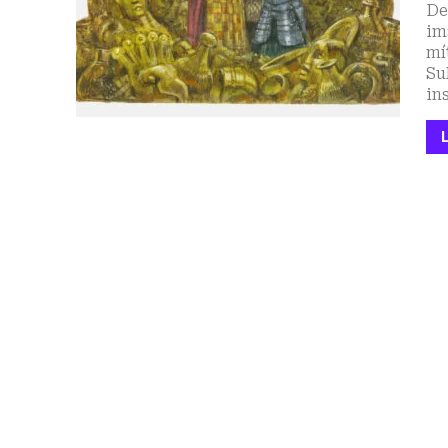
De
im
mí
Su
in