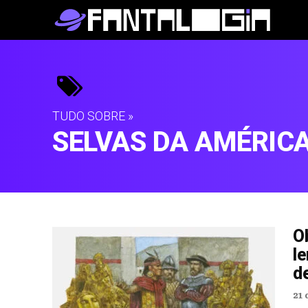
TUDO SOBRE »
SELVAS DA AMÉRICA
O
l
d
21 