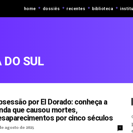
home
dossiês
recentes
biblioteca
instit
 DO SUL
bsessão por El Dorado: conheça a
enda que causou mortes,
esaparecimentos por cinco séculos
de agosto de 2025
0