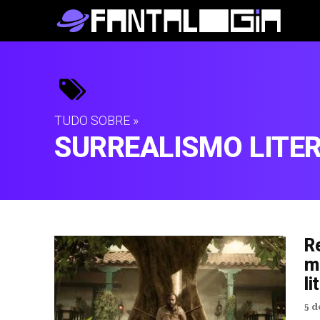
TUDO SOBRE »
SURREALISMO LITE
R
mo
li
5 d