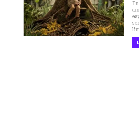
En
am
es
se
lim