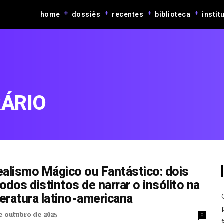
home
dossiês
recentes
biblioteca
instit
RÁRIO
ealismo Mágico ou Fantástico: dois
dos distintos de narrar o insólito na
teratura latino-americana
e outubro de 2025
0